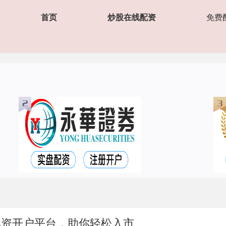
首页
炒股在线配资
免费
配资开户平台，助你轻松入市