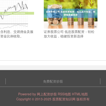
用含利息、交易佣金及服
证券股票公司 低息股票配资：轻松
按资金比例收取。
放大收益，稳健投资新选择
免费配资炒股
Powered by
网上配资炒股
RSS地图
HTML地图
Copyright
© 2013-2025
股票配资知识网
版权所有