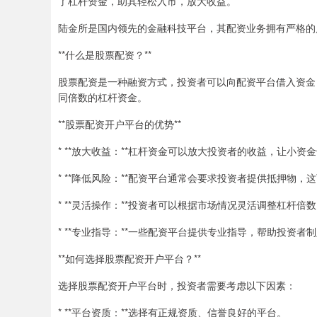
了杠杆资金，助其轻松入市，放大收益。
陆金所是国内领先的金融科技平台，其配资业务拥有严格的
**什么是股票配资？**
股票配资是一种融资方式，投资者可以向配资平台借入资金
同倍数的杠杆资金。
**股票配资开户平台的优势**
* **放大收益：**杠杆资金可以放大投资者的收益，让小资
* **降低风险：**配资平台通常会要求投资者提供抵押物
* **灵活操作：**投资者可以根据市场情况灵活调整杠杆倍
* **专业指导：**一些配资平台提供专业指导，帮助投资
**如何选择股票配资开户平台？**
选择股票配资开户平台时，投资者需要考虑以下因素：
* **平台资质：**选择有正规资质、信誉良好的平台。