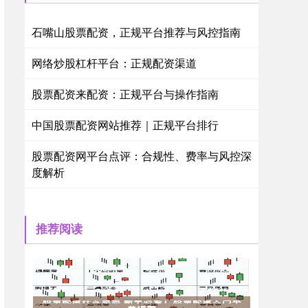
石嘴山股票配资，正规平台推荐与风控指南
网络炒股杠杆平台：正规配资渠道
股票配资来配资：正规平台与操作指南
中国股票配资网站推荐｜正规平台排行
股票配资网平台点评：合规性、费率与风控深
度解析
推荐阅读