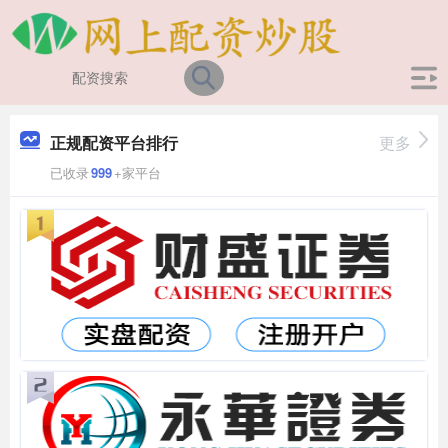
正规配资平台排行
更多
已收录
999
+家平台