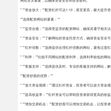
网站至关重要，以确保资金安全和投资获利。
* **资金放大：**配资杠杆可达1:10，甚至更高，极大提升
**选择配资网站的要素：**
* **监管合规：**选择受监管的配资网站，确保其遵守相关
* **资金安全：**了解网站的资金托管方式，确保资金安全
* **杠杆倍数：**选择提供合理杠杆倍数的网站，避免过度
* **利率：**比较不同网站的配资利率，选择利率较低的网
* **客服支持：**选择提供及时、专业的客服支持的网站
**配资炒股的优势：**
* **放大资金规模：**通过杠杆资金，投资者可以放大资金
* **提高收益率：**杠杆资金可以帮助投资者获得更高的收
* **增加交易机会：**配资炒股可以增加交易机会，让投资