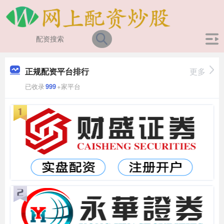
正规配资平台排行
更多
已收录
999
+家平台