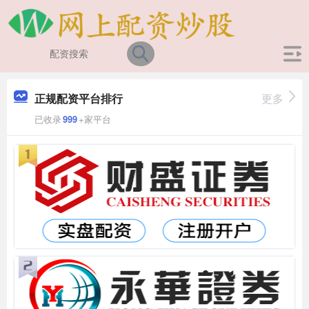
正规配资平台排行
更多
已收录
999
+家平台