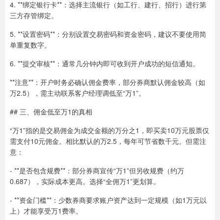
4. **绑定银行卡**：选择主流银行（如工行、建行、招行）进行第
三方存管绑定。
5. **设置密码**：分别设置交易密码和资金密码，建议不要使用简
单重复数字。
6. **提交审核**：通常几分钟内即可收到开户成功的短信通知。
**注意**：开户时务必确认佣金费率，部分券商默认佣金较高（如
万2.5），需主动联系客户经理调低至“万1”。
## 三、佣金低至万1的真相
“万1”指的是交易佣金为成交金额的万分之1，即买卖10万元股票仅
需支付10元佣金。相比默认的万2.5，每年可节省数千元。但需注
意：
- **是否包含规费**：部分券商宣传“万1”但另收规费（约万
0.687），实际成本更高。选择“全佣万1”更划算。
- **资金门槛**：少数券商要求账户资产达到一定规模（如1万元以
上）才能享受万1费率。