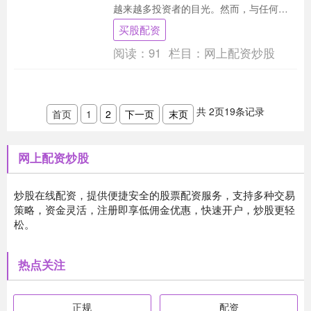
越来越多投资者的目光。然而，与任何金
融工具一样，杠杆配资既可能成为财富增
买股配资
长的加速器，也可....
阅读：
91
栏目：
网上配资炒股
共
2
页
19
条记录
首页
1
2
下一页
末页
网上配资炒股
炒股在线配资，提供便捷安全的股票配资服务，支持多种交易
策略，资金灵活，注册即享低佣金优惠，快速开户，炒股更轻
松。
热点关注
正规
配资