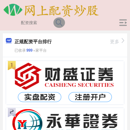
正规配资平台排行
更多
已收录
999
+家平台