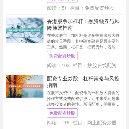
显著的风险。本文将....
阅读：
51
栏目：
免费配资炒股
香港股票加杠杆：融资融券与风
险预警指南
在香港股市，加杠杆是许多投资者放大收
益的常见手段，其中融资融券是最主要的
工具。然而，杠杆是一把双刃剑，既能加
速盈利，也可能放大亏损。本文为您详细
免费配资炒股
解析香港股票融资....
阅读：
103
栏目：
炒股在线配资
配资专业炒股：杠杆策略与风控
指南
在股市投资中，配资作为一种放大资金的
操作方式免费配资炒股，近年来受到越来
越多投资者的关注。所谓配资，即投资者
通过向配资平台借入资金，以自有资金作
免费配资炒股
为保证金，获得数....
阅读：
119
栏目：
网上配资炒股