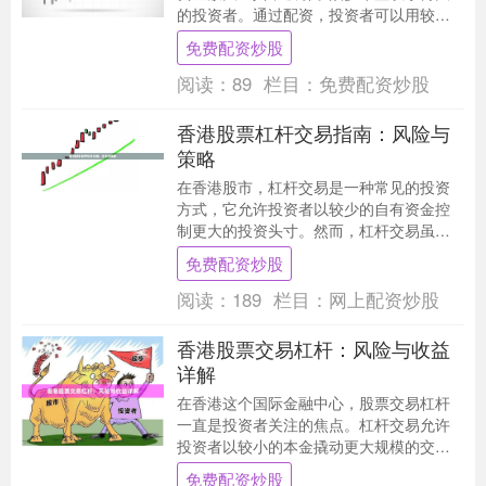
的投资者。通过配资，投资者可以用较少
的自有资金撬动数倍于本金的交易额度。
免费配资炒股
但高杠杆也意味着....
阅读：
89
栏目：
免费配资炒股
香港股票杠杆交易指南：风险与
策略
在香港股市，杠杆交易是一种常见的投资
方式，它允许投资者以较少的自有资金控
制更大的投资头寸。然而，杠杆交易虽然
可能放大收益免费配资炒股，但同时也放
免费配资炒股
大了风险。本文将....
阅读：
189
栏目：
网上配资炒股
香港股票交易杠杆：风险与收益
详解
在香港这个国际金融中心，股票交易杠杆
一直是投资者关注的焦点。杠杆交易允许
投资者以较小的本金撬动更大规模的交
易，从而放大潜在收益，但同时也伴随着
免费配资炒股