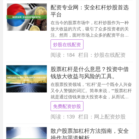
配资专业网：安全杠杆炒股首选
平台
在当今的股票市场中，杠杆炒股作为一种
放大收益的方式，吸引了众多投资者的关
注。然而，面对市场上众多的配资平台炒
股在线配资，如何选择一个安全、可靠、
炒股在线配资
专业的平台，成为....
阅读：
184
栏目：
炒股在线配资
股票杠杆是什么意思？投资中借
钱放大收益与风险的工具。
在股票投资领域，“杠杆”是一个既令人兴奋
又令人警惕的词汇。简单来说，**股票杠杆
就是通过借钱来放大投资本金，从而试图
获取更高收益的工具**。它如同一把双刃
免费配资炒股
剑，既....
阅读：
139
栏目：
网上配资炒股
散户股票加杠杆方法指南，安全
操作与渠道解析