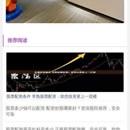
推荐阅读
股票配资条件 常熟股票配资：助您投资更上一层楼
股票多少钱可以配资 配资炒股哪家好？资深股民推荐，安全
可靠
股票配资最高杠杆是多少 正规股票配资网，安全可靠，助您