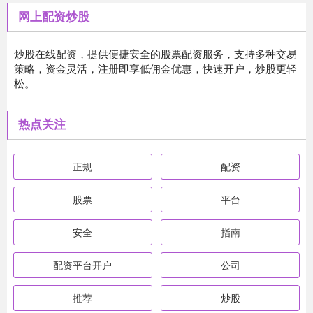
网上配资炒股
炒股在线配资，提供便捷安全的股票配资服务，支持多种交易
策略，资金灵活，注册即享低佣金优惠，快速开户，炒股更轻
松。
热点关注
正规
配资
股票
平台
安全
指南
配资平台开户
公司
推荐
炒股