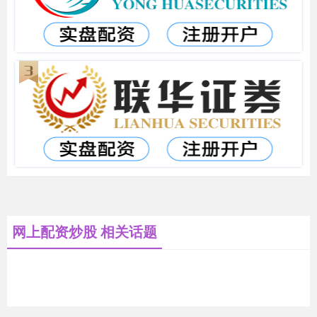
网上配资炒股 相关话题