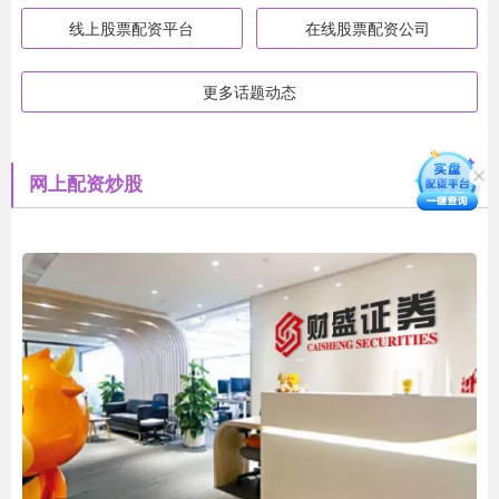
线上股票配资平台
在线股票配资公司
更多话题动态
网上配资炒股