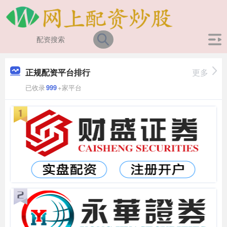
正规配资平台排行
更多
已收录
999
+家平台