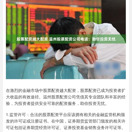
在激烈的金融市场中股票配资越大配资，股票配资已成为投资者扩
大收益的有效途径。温州股票配资公司凭借其专业团队和丰富的经
验，为投资者提供安全可靠的配资服务，助你投资无忧。
1.监管许可：合法的股票配资平台应该拥有相关的金融监管机构颁
发的许可证或注册证书。在中国，证券期货监管部门颁发的相关许
可证包括证券期货经营许可证、证券投资基金销售业务许可证等。