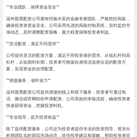
**专业团队，保障资金安全**
温州股票配资公司拥有经验丰富的金融专家团队，严格把控风险，
确保投资者资金安全。公司采用先进的风险控制系统，实时监控市
场动态，及时调整配资策略，最大程度保障投资者利益。
**灵活配资，满足不同需求**
公司提供灵活的配资方案，满足不同投资者的需求。从低杠杆到高
杠杆，从短期到长期，投资者可根据自身情况选择合适的配资方
案，实现资金的合理配置。
**便捷服务，省时省力**
温州股票配资公司提供便捷的线上和线下服务，投资者可通过电
话、微信或官网轻松申请配资。公司高效的审核流程，确保投资者
快速获得资金，把握投资时机。
**专业指导，提升投资收益**
除了提供配资服务，公司还为投资者提供专业的投资指导。资深分
析师团队实时跟踪市场动态，提供投资建议和策略，帮助投资者提