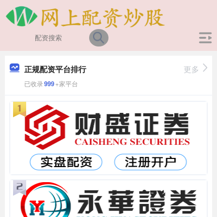
正规配资平台排行
更多
已收录
999
+家平台