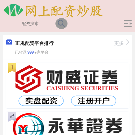
正规配资平台排行
更多
已收录
999
+家平台